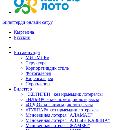
Билеттерди онлайн сатуу
Кыргызча
Русский
Биз жөнүндө
МИ «МЛК»
Структура
Корпоративдик стиль
Фотогалерея
Видеогалерея
Суроо-жооп
Билеттер
«ЖЕТИГЕН» көз ирмемдик лотереясы
«ИЛБИРС» көз ирмемдик лотереясы
«ОРДО» көз ирмемдик лотереясы
«ТУЛПАР» көз ирмемдик лотереясы
Мгновенная лотерея "АЛАМАН"
Мгновенная лотерея "АЛТЫН КАЗЫНА"
Мгновенная лотерея "ЖАМБЫ"