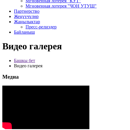
Мгновенная лотерея "КУТ"
Мгновенная лотерея "ЧОН УТУШ"
Партнерство
Жеңүүчүлөр
Жаңылыктар
Пресс-релиздер
Байланыш
Видео галерея
Башкы бет
Видео галерея
Медиа