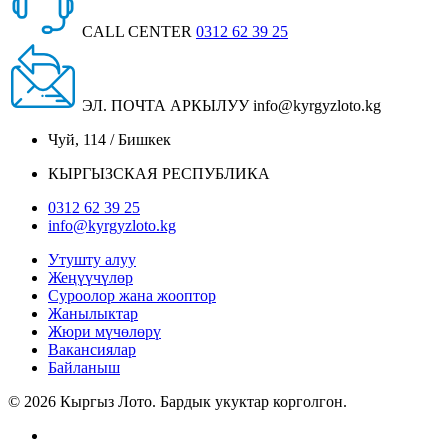
CALL CENTER
0312 62 39 25
ЭЛ. ПОЧТА АРКЫЛУУ
info@kyrgyzloto.kg
Чуй, 114 / Бишкек
КЫРГЫЗСКАЯ РЕСПУБЛИКА
0312 62 39 25
info@kyrgyzloto.kg
Утушту алуу
Жеңүүчүлөр
Суроолор жана жооптор
Жанылыктар
Жюри мүчөлөрү
Вакансиялар
Байланыш
© 2026 Кыргыз Лото. Бардык укуктар корголгон.