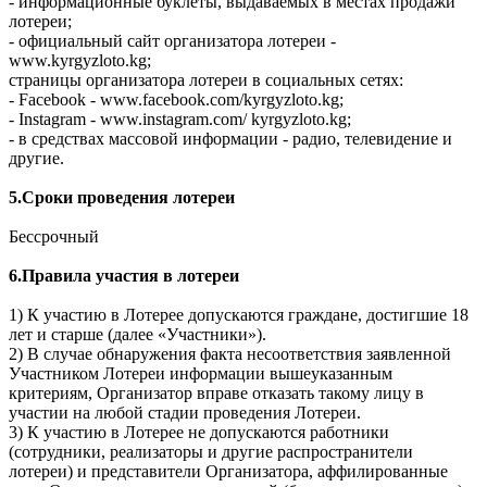
- информационные буклеты, выдаваемых в местах продажи
лотереи;
- официальный сайт организатора лотереи -
www.kyrgyzloto.kg;
страницы организатора лотереи в социальных сетях:
- Facebook - www.facebook.com/kyrgyzloto.kg;
- Instagram - www.instagram.com/ kyrgyzloto.kg;
- в средствах массовой информации - радио, телевидение и
другие.
5.Сроки проведения лотереи
Бессрочный
6.Правила участия в лотереи
1) К участию в Лотерее допускаются граждане, достигшие 18
лет и старше (далее «Участники»).
2) В случае обнаружения факта несоответствия заявленной
Участником Лотереи информации вышеуказанным
критериям, Организатор вправе отказать такому лицу в
участии на любой стадии проведения Лотереи.
3) К участию в Лотерее не допускаются работники
(сотрудники, реализаторы и другие распространители
лотереи) и представители Организатора, аффилированные