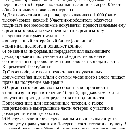
перечисляет в бюджет подоходный налог, в размере 10 % от
общей стоимости такого выигрыша.
5) Для получения выигрыша, превышающего 1 000 (одну
тысячу) сомов, каждый Участник-победитель обязуется
подписать все необходимые документы, предоставляемые ему
Организатором, а также представить Организатору
следующие документы/данные:
- выигрышный лотерейный билет (оригинал);
- оригинал паспорта и оставляет копию;
6) Указанная информация передается для дальнейшего
декларирования полученного победителем дохода в
соответствии с требованиями налогового законодательства
Кыргызской Республики.
7) Отказ победителя от предоставления указанных
документов/данных и/или с суммы указанного налога лишает
права на получение выигрыша.
8) Организатор оставляют за собой право произвести
экспертизу лотереи в течении 10 дней, предъявляемых для
получения приза, для определения их подлинности.
Поврежденные или неподлинные лотереи, а также
повреждённые выигрышные части лотереи к участию в
розыгрыше не допускаются.
9) В случае если произведена выплата выигрыша лицу, не
имеющему права участия в Лотерее в соответствии с пункту 3
раздела 6 настоящих Условий, или же после, выигрыш должен