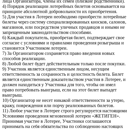
лица Организатора, члены их семей (близкие родственники).
4) Порядок реализации лотерейных билетов основывается на
принципе абсолютной добровольности их приобретения.
5) Для участия в Лотереи необходимо приобрести лотерейные
билеты через систему специализированных киосков, салонов,
магазинов, или посредством уличных продавцов и иными не
запрещенным законодательством способами.
6) Каждый покупатель, приобретая билет, подтверждает свое
согласие с условиями и правилами проведения розыгрыша и
становится Участником лотереи.
7) За Организатором сохраняется право введения новых
способов реализации.
8) Любой билет будет действительным только после покупки.
9) Участник является единственным лицом, несущим
ответственность за сохранность и целостность билета. Билет
является единственным доказательством участия в Лотерее, и
должен находиться у Участника для того, чтобы он имел
право потребовать выигрыш, если на этот билет выпадет
выигрыш.
10) Организатор не несет никакой ответственности за утерю,
кражу, повреждения или порчу реализованных билетов.
11) Любое участие в Лотерее строго регулируется настоящими
Условиями проведения мгновенной лотереи «ЖЕТИГЕН».
Принимая участие в Лотерее, Участники соглашаются
принимать на себя обязательства по соблюдению настоящих