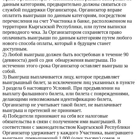
данным категориям, предварительно должны связаться со
службой поддержки Организатора. Организатор вправе
оплатить выигрыши по данным категориям, посредством
перечисления на счет Участника в банке, расположенном на
территории Кыргызской Республики, или путем выписки
переводного чека. За Организатором сохраняется право
оплачивать выигрыши по данным категориям путем любого
нового способа оплаты, который в будущем станет
доступным.
2) Любой выигрыш должен быть востребован в течение 90
(девяноста) дней со дня обнаружения выигрыша. По
истечении этого срока Организатор оставляет выигрыш за
собой.
3) Выигрыш выплачивается лицу, которое предъявляет
выигрышный билет, за исключением лиц указанных в пункте
3 раздела 6 настоящего Условий. При предъявлении на
выплату фальшивого билета, или билета с повреждениями,
делающими невозможным идентификацию билета,
Организатор не учитывает такой билет, не выплачивает
выигрыш и претензий не принимает.
4) Победители принимают на себя все налоговые
обязательства в связи с получением ими выигрышей. В
соответствии с законодательством Кыргызской Республики
Организатор удерживает у каждого Участника, выигравшего
выигрыш, превышающий 1 000 (одну тысячу) сомов, и