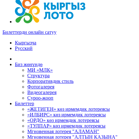
Билеттерди онлайн сатуу
Кыргызча
Русский
Биз жөнүндө
МИ «МЛК»
Структура
Корпоративдик стиль
Фотогалерея
Видеогалерея
Суроо-жооп
Билеттер
«ЖЕТИГЕН» көз ирмемдик лотереясы
«ИЛБИРС» көз ирмемдик лотереясы
«ОРДО» көз ирмемдик лотереясы
«ТУЛПАР» көз ирмемдик лотереясы
Мгновенная лотерея "АЛАМАН"
Мгновенная лотерея "АЛТЫН КАЗЫНА"