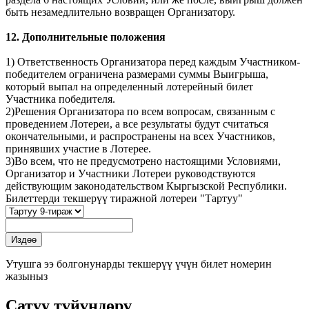
быть незамедлительно возвращен Организатору.
12. Дополнительные положения
1) Ответственность Организатора перед каждым Участником-
победителем ограничена размерами суммы Выигрыша,
который выпал на определенный лотерейный билет
Участника победителя.
2)Решения Организатора по всем вопросам, связанным с
проведением Лотереи, а все результаты будут считаться
окончательными, и распространены на всех Участников,
принявших участие в Лотерее.
3)Во всем, что не предусмотрено настоящими Условиями,
Организатор и Участники Лотереи руководствуются
действующим законодательством Кыргызской Республики.
Билеттерди текшерүү тиражной лотереи "Тартуу"
Утушга ээ болгонунарды текшерүү үчүн билет номерин
жазыныз
Сатуу түйүндөрү