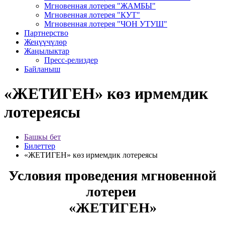
Мгновенная лотерея "ЖАМБЫ"
Мгновенная лотерея "КУТ"
Мгновенная лотерея "ЧОН УТУШ"
Партнерство
Жеңүүчүлөр
Жаңылыктар
Пресс-релиздер
Байланыш
«ЖЕТИГЕН» көз ирмемдик
лотереясы
Башкы бет
Билеттер
«ЖЕТИГЕН» көз ирмемдик лотереясы
Условия проведения мгновенной
лотереи
«ЖЕТИГЕН»