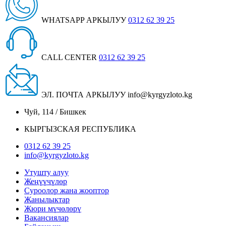
WHATSAPP АРКЫЛУУ
0312 62 39 25
CALL CENTER
0312 62 39 25
ЭЛ. ПОЧТА АРКЫЛУУ
info@kyrgyzloto.kg
Чуй, 114 / Бишкек
КЫРГЫЗСКАЯ РЕСПУБЛИКА
0312 62 39 25
info@kyrgyzloto.kg
Утушту алуу
Жеңүүчүлөр
Суроолор жана жооптор
Жанылыктар
Жюри мүчөлөрү
Вакансиялар