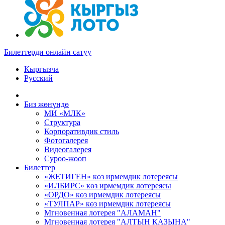
Билеттерди онлайн сатуу
Кыргызча
Русский
Биз жөнүндө
МИ «МЛК»
Структура
Корпоративдик стиль
Фотогалерея
Видеогалерея
Суроо-жооп
Билеттер
«ЖЕТИГЕН» көз ирмемдик лотереясы
«ИЛБИРС» көз ирмемдик лотереясы
«ОРДО» көз ирмемдик лотереясы
«ТУЛПАР» көз ирмемдик лотереясы
Мгновенная лотерея "АЛАМАН"
Мгновенная лотерея "АЛТЫН КАЗЫНА"