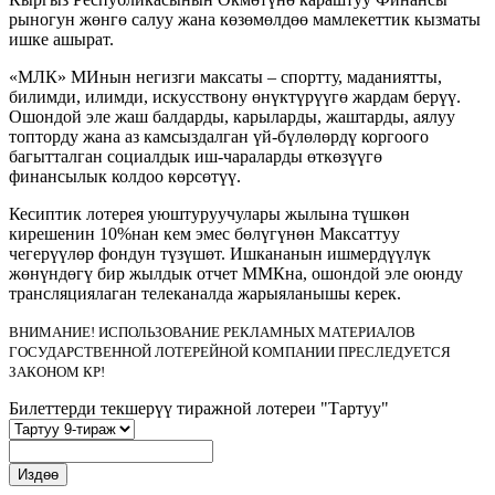
рыногун жөнгө салуу жана көзөмөлдөө мамлекеттик кызматы
ишке ашырат.
«МЛК» МИнын негизги максаты – спортту, маданиятты,
билимди, илимди, искусствону өнүктүрүүгө жардам берүү.
Ошондой эле жаш балдарды, карыларды, жаштарды, аялуу
топторду жана аз камсыздалган үй-бүлөлөрдү коргоого
багытталган социалдык иш-чараларды өткөзүүгө
финансылык колдоо көрсөтүү.
Кесиптик лотерея уюштуруучулары жылына түшкөн
кирешенин 10%нан кем эмес бөлүгүнөн Максаттуу
чегерүүлөр фондун түзүшөт. Ишкананын ишмердүүлүк
жөнүндөгү бир жылдык отчет ММКна, ошондой эле оюнду
трансляциялаган телеканалда жарыяланышы керек.
ВНИМАНИЕ! ИСПОЛЬЗОВАНИЕ РЕКЛАМНЫХ МАТЕРИАЛОВ
ГОСУДАРСТВЕННОЙ ЛОТЕРЕЙНОЙ КОМПАНИИ ПРЕСЛЕДУЕТСЯ
ЗАКОНОМ КР!
Билеттерди текшерүү тиражной лотереи "Тартуу"