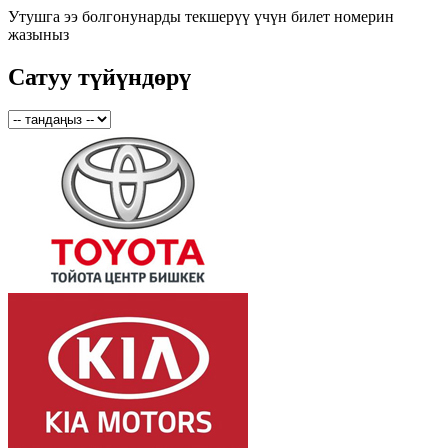
Утушга ээ болгонунарды текшерүү үчүн билет номерин
жазыныз
Сатуу түйүндөрү