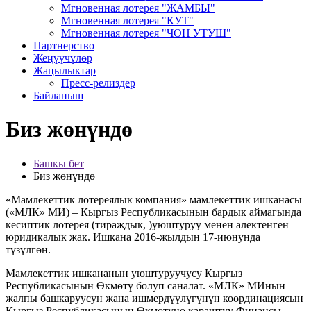
Мгновенная лотерея "ЖАМБЫ"
Мгновенная лотерея "КУТ"
Мгновенная лотерея "ЧОН УТУШ"
Партнерство
Жеңүүчүлөр
Жаңылыктар
Пресс-релиздер
Байланыш
Биз жөнүндө
Башкы бет
Биз жөнүндө
«Мамлекеттик лотереялык компания» мамлекеттик ишканасы
(«МЛК» МИ) – Кыргыз Республикасынын бардык аймагында
кесиптик лотерея (тираждык, )уюштуруу менен алектенген
юридикалык жак. Ишкана 2016-жылдын 17-июнунда
түзүлгөн.
Мамлекеттик ишкананын уюштуруучусу Кыргыз
Республикасынын Өкмөтү болуп саналат. «МЛК» МИнын
жалпы башкаруусун жана ишмердүүлүгүнүн координациясын
Кыргыз Республикасынын Өкмөтүнө караштуу Финансы