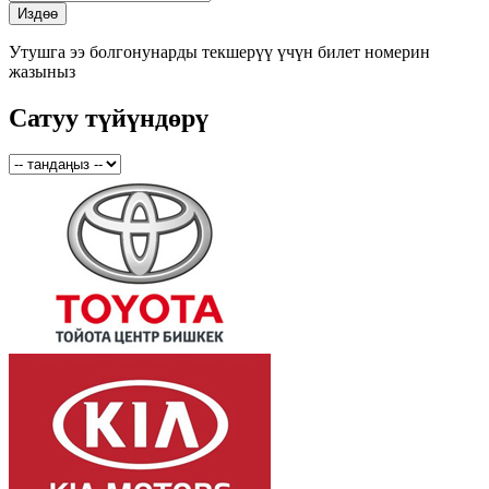
Утушга ээ болгонунарды текшерүү үчүн билет номерин
жазыныз
Сатуу түйүндөрү