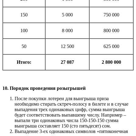
150
5 000
750 000
100
8 000
800 000
50
12 500
625 000
Итого:
27 087
2 800 000
10. Порядок проведения розыгрышей
После покупки лотереи для выигрыша приза
необходимо стирать сктреч-полосу в билете и в случае
выпадения трех одинаковых цифр, сумма выигрыша
будет соответствовать выпавшему числу. Например –
выпали три одинаковых числа 150-150-150 сумма
выигрыша составляет 150 (сто пятьдесят) сом.
Выпадение 3-ех одинаковых символов «пятиконечная