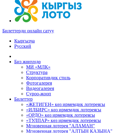
Билеттерди онлайн сатуу
Кыргызча
Русский
Биз жөнүндө
МИ «МЛК»
Структура
Корпоративдик стиль
Фотогалерея
Видеогалерея
Суроо-жооп
Билеттер
«ЖЕТИГЕН» көз ирмемдик лотереясы
«ИЛБИРС» көз ирмемдик лотереясы
«ОРДО» көз ирмемдик лотереясы
«ТУЛПАР» көз ирмемдик лотереясы
Мгновенная лотерея "АЛАМАН"
Мгновенная лотерея "АЛТЫН КАЗЫНА"