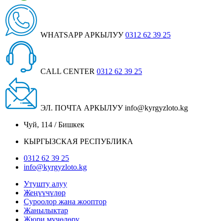
WHATSAPP АРКЫЛУУ
0312 62 39 25
CALL CENTER
0312 62 39 25
ЭЛ. ПОЧТА АРКЫЛУУ
info@kyrgyzloto.kg
Чуй, 114 / Бишкек
КЫРГЫЗСКАЯ РЕСПУБЛИКА
0312 62 39 25
info@kyrgyzloto.kg
Утушту алуу
Жеңүүчүлөр
Суроолор жана жооптор
Жанылыктар
Жюри мүчөлөрү