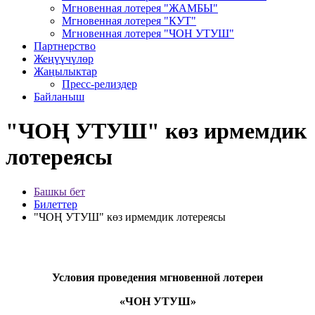
Мгновенная лотерея "ЖАМБЫ"
Мгновенная лотерея "КУТ"
Мгновенная лотерея "ЧОН УТУШ"
Партнерство
Жеңүүчүлөр
Жаңылыктар
Пресс-релиздер
Байланыш
"ЧОҢ УТУШ" көз ирмемдик
лотереясы
Башкы бет
Билеттер
"ЧОҢ УТУШ" көз ирмемдик лотереясы
Условия проведения мгновенной лотереи
«ЧОН УТУШ»