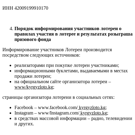
ИНН 42009199910170
Порядок информирования участников лотереи о
правилах участия в лотерее и результатах розыграша
призового фонда
Информирование участников Лотереи производится
посредством следующих источников:
реализаторами при покупке лотереи участниками;
информационными буклетами, выдаваемыми в местах
продажи лотереи;
на официальном сайте организатора лотереи –
www
/
kyrgyzloto
.
kg
;
страницы организатора лотереии в социальных сетях:
Facebook – www.facebook.com/
kyrgyzloto.kg
;
Instagram – www/Instagram.com/
kyrgyzloto.kg
;
в средствах массовой информации – радио, телевидении
и других.