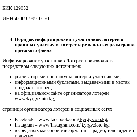
БИК 129052
ИНН 42009199910170
Порядок информирования участников лотереи о
правилах участия в лотерее и результатах розыграша
призового фонда
Информирование участников Лотереи производистя
посредством следующих источников:
реализаторами при покупке лотереи участниками;
информационными буклетами, выдаваемыми в местах
продажи лотереи;
на официальном сайте организатора лотереи –
www
/
kyrgyzloto
.
kg
;
страницы организатора лотереи в социальных сетях:
Facebook – www.facebook.com/
kyrgyzloto.kg
;
Instagram – www/Instagram.com/
kyrgyzloto.kg
;
в средствах массовой информации – радио, телевидении
и других.