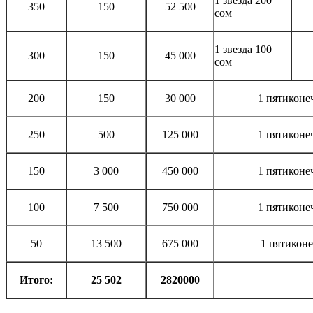
1 звезда 200
350
150
52 500
сом
1 звезда 100
300
150
45 000
сом
200
150
30 000
1 пятиконеч
250
500
125 000
1 пятиконеч
150
3 000
450 000
1 пятиконеч
100
7 500
750 000
1 пятиконеч
50
13 500
675 000
1 пятиконе
Итого:
25 502
2820000