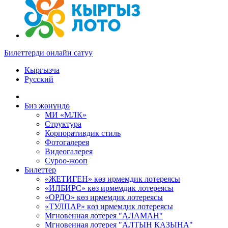
Билеттерди онлайн сатуу
Кыргызча
Русский
Биз жөнүндө
МИ «МЛК»
Структура
Корпоративдик стиль
Фотогалерея
Видеогалерея
Суроо-жооп
Билеттер
«ЖЕТИГЕН» көз ирмемдик лотереясы
«ИЛБИРС» көз ирмемдик лотереясы
«ОРДО» көз ирмемдик лотереясы
«ТУЛПАР» көз ирмемдик лотереясы
Мгновенная лотерея "АЛАМАН"
Мгновенная лотерея "АЛТЫН КАЗЫНА"