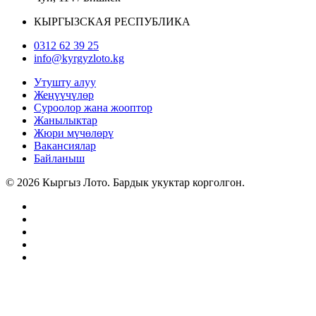
КЫРГЫЗСКАЯ РЕСПУБЛИКА
0312 62 39 25
info@kyrgyzloto.kg
Утушту алуу
Жеңүүчүлөр
Суроолор жана жооптор
Жанылыктар
Жюри мүчөлөрү
Вакансиялар
Байланыш
© 2026 Кыргыз Лото. Бардык укуктар корголгон.