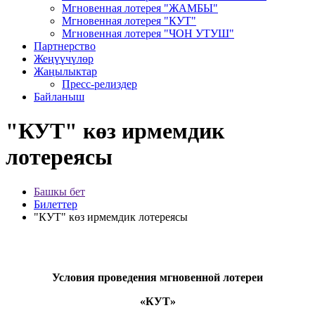
Мгновенная лотерея "ЖАМБЫ"
Мгновенная лотерея "КУТ"
Мгновенная лотерея "ЧОН УТУШ"
Партнерство
Жеңүүчүлөр
Жаңылыктар
Пресс-релиздер
Байланыш
"КУТ" көз ирмемдик
лотереясы
Башкы бет
Билеттер
"КУТ" көз ирмемдик лотереясы
Условия проведения мгновенной лотереи
«КУТ»