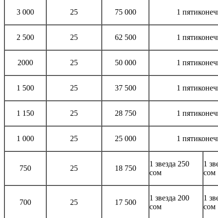
3 000
25
75 000
1 пятиконеч
2 500
25
62 500
1 пятиконеч
2000
25
50 000
1 пятиконеч
1 500
25
37 500
1 пятиконеч
1 150
25
28 750
1 пятиконеч
1 000
25
25 000
1 пятиконеч
1 звезда 250
1 зв
750
25
18 750
сом
сом
1 звезда 200
1 зв
700
25
17 500
сом
сом