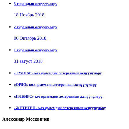
3 тираждын жеңүүчүлөрү
18 Ноябрь 2018
2 тираждын жеңүүчүлөрү
06 Октябрь 2018
1 тираждын жеңүүчүлөрү
31 август 2018
«ТУЛПАР» көз ирмемдик лотереянын жеңүүчүлөрү
«ОРДО» көз ирмемдик лотереянын жеңүүчүлөрү
«ИЛБИРС» көз ирмемдик лотереянын жеңүүчүлөрү
«ЖЕТИГЕН» көз ирмемдик лотереянын жеңүүчүлөрү
Александр Москвичев