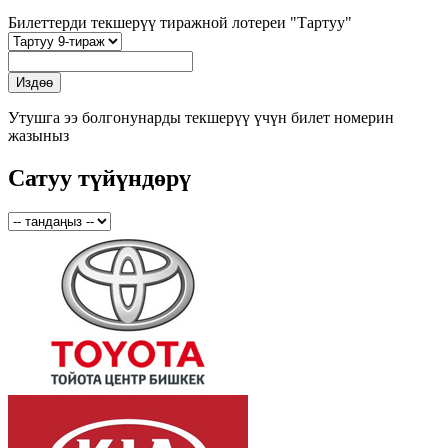
Билеттерди текшерүү тиражной лотереи "Тартуу"
Утушга ээ болгонунарды текшерүү үчүн билет номерин
жазыныз
Сатуу түйүндөрү