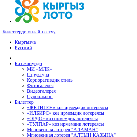
Билеттерди онлайн сатуу
Кыргызча
Русский
Биз жөнүндө
МИ «МЛК»
Структура
Корпоративдик стиль
Фотогалерея
Видеогалерея
Суроо-жооп
Билеттер
«ЖЕТИГЕН» көз ирмемдик лотереясы
«ИЛБИРС» көз ирмемдик лотереясы
«ОРДО» көз ирмемдик лотереясы
«ТУЛПАР» көз ирмемдик лотереясы
Мгновенная лотерея "АЛАМАН"
Мгновенная лотерея "АЛТЫН КАЗЫНА"