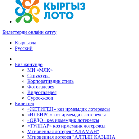
Билеттерди онлайн сатуу
Кыргызча
Русский
Биз жөнүндө
МИ «МЛК»
Структура
Корпоративдик стиль
Фотогалерея
Видеогалерея
Суроо-жооп
Билеттер
«ЖЕТИГЕН» көз ирмемдик лотереясы
«ИЛБИРС» көз ирмемдик лотереясы
«ОРДО» көз ирмемдик лотереясы
«ТУЛПАР» көз ирмемдик лотереясы
Мгновенная лотерея "АЛАМАН"
Мгновенная лотерея "АЛТЫН КАЗЫНА"