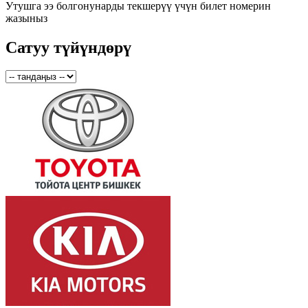
Утушга ээ болгонунарды текшерүү үчүн билет номерин
жазыныз
Сатуу түйүндөрү