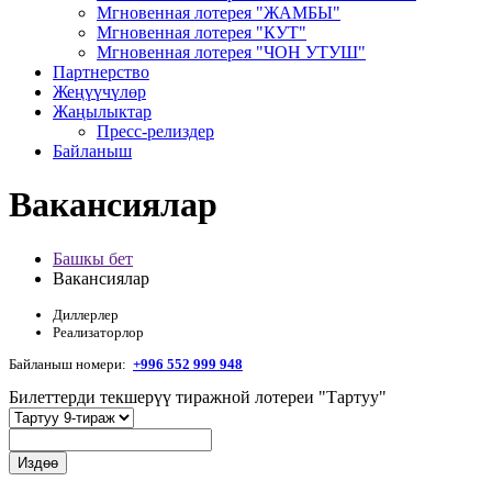
Мгновенная лотерея "ЖАМБЫ"
Мгновенная лотерея "КУТ"
Мгновенная лотерея "ЧОН УТУШ"
Партнерство
Жеңүүчүлөр
Жаңылыктар
Пресс-релиздер
Байланыш
Вакансиялар
Башкы бет
Вакансиялар
Диллерлер
Реализаторлор
Байланыш номери:
+996 552 999 948
Билеттерди текшерүү тиражной лотереи "Тартуу"