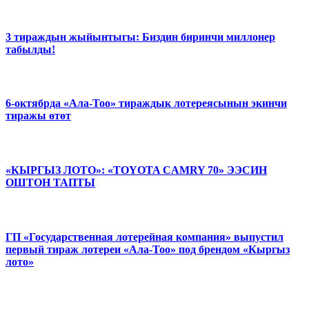
3 тираждын жыйынтыгы: Биздин биринчи миллонер
табылды!
6-октябрда «Ала-Тоо» тираждык лотереясынын экинчи
тиражы өтөт
«КЫРГЫЗ ЛОТО»: «TOYOTA CAMRY 70» ЭЭСИН
ОШТОН ТАПТЫ
ГП «Государственная лотерейная компания» выпустил
первый тираж лотереи «Ала-Тоо» под брендом «Кыргыз
лото»