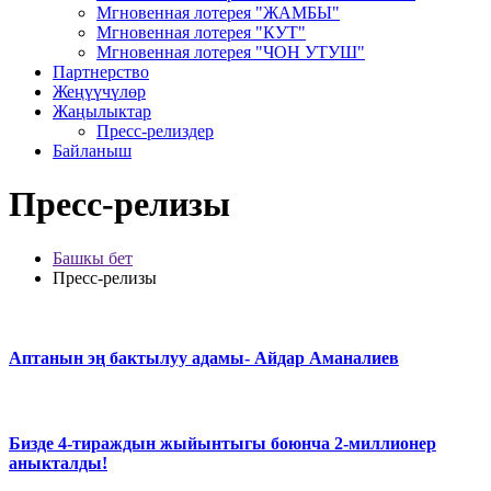
Мгновенная лотерея "ЖАМБЫ"
Мгновенная лотерея "КУТ"
Мгновенная лотерея "ЧОН УТУШ"
Партнерство
Жеңүүчүлөр
Жаңылыктар
Пресс-релиздер
Байланыш
Пресс-релизы
Башкы бет
Пресс-релизы
Аптанын эң бактылуу адамы- Айдар Аманалиев
Бизде 4-тираждын жыйынтыгы боюнча 2-миллионер
аныкталды!