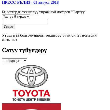
ПРЕСС-РЕЛИЗ - 03 август 2018
Билеттерди текшерүү тиражной лотереи "Тартуу"
Утушга ээ болгонунарды текшерүү үчүн билет номерин
жазыныз
Сатуу түйүндөрү