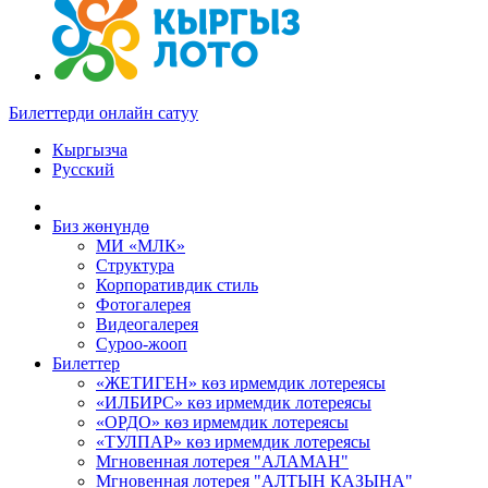
Билеттерди онлайн сатуу
Кыргызча
Русский
Биз жөнүндө
МИ «МЛК»
Структура
Корпоративдик стиль
Фотогалерея
Видеогалерея
Суроо-жооп
Билеттер
«ЖЕТИГЕН» көз ирмемдик лотереясы
«ИЛБИРС» көз ирмемдик лотереясы
«ОРДО» көз ирмемдик лотереясы
«ТУЛПАР» көз ирмемдик лотереясы
Мгновенная лотерея "АЛАМАН"
Мгновенная лотерея "АЛТЫН КАЗЫНА"