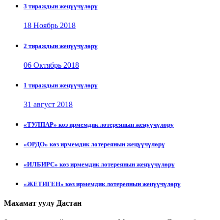
3 тираждын жеңүүчүлөрү
18 Ноябрь 2018
2 тираждын жеңүүчүлөрү
06 Октябрь 2018
1 тираждын жеңүүчүлөрү
31 август 2018
«ТУЛПАР» көз ирмемдик лотереянын жеңүүчүлөрү
«ОРДО» көз ирмемдик лотереянын жеңүүчүлөрү
«ИЛБИРС» көз ирмемдик лотереянын жеңүүчүлөрү
«ЖЕТИГЕН» көз ирмемдик лотереянын жеңүүчүлөрү
Махамат уулу Дастан