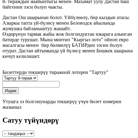
8- тираждын жыйынтыгы менен Махамат уулу Дастан баш
байгенин ээси болуп чыкты.
Дастан Ош шаарынан болот. Үйбүлөөлү, бир кыздын атасы.
Азыркы тапта үй-бүлөсү менен Беловодск айылында
жумушка байланыштуу жашайт.
Өздөрүнүн тармак жайы жок болгондуктан ижарага алынган
батирде турушат. Мына минтип "Кыргыз лото" ойноп евро
жасалгасы менен бир бөлмөлүү БАТИРдин ээсии болуп
отурат. Дастан айтымында үй бүлөсү менен Бишкек шаарына
көчүп келилишет.
Билеттерди текшерүү тиражной лотереи "Тартуу"
Утушга ээ болгонунарды текшерүү үчүн билет номерин
жазыныз
Сатуу түйүндөрү