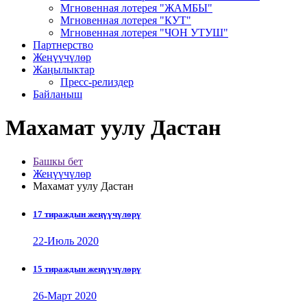
Мгновенная лотерея "ЖАМБЫ"
Мгновенная лотерея "КУТ"
Мгновенная лотерея "ЧОН УТУШ"
Партнерство
Жеңүүчүлөр
Жаңылыктар
Пресс-релиздер
Байланыш
Махамат уулу Дастан
Башкы бет
Жеңүүчүлөр
Махамат уулу Дастан
17 тираждын жеңүүчүлөрү
22-Июль 2020
15 тираждын жеңүүчүлөрү
26-Март 2020