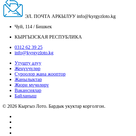
ЭЛ. ПОЧТА АРКЫЛУУ
info@kyrgyzloto.kg
Чуй, 114 / Бишкек
КЫРГЫЗСКАЯ РЕСПУБЛИКА
0312 62 39 25
info@kyrgyzloto.kg
Утушту алуу
Жеңүүчүлөр
Суроолор жана жооптор
Жанылыктар
Жюри мүчөлөрү
Вакансиялар
Байланыш
© 2026 Кыргыз Лото. Бардык укуктар корголгон.