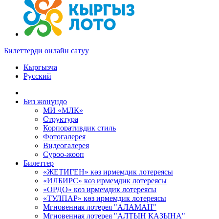
Билеттерди онлайн сатуу
Кыргызча
Русский
Биз жөнүндө
МИ «МЛК»
Структура
Корпоративдик стиль
Фотогалерея
Видеогалерея
Суроо-жооп
Билеттер
«ЖЕТИГЕН» көз ирмемдик лотереясы
«ИЛБИРС» көз ирмемдик лотереясы
«ОРДО» көз ирмемдик лотереясы
«ТУЛПАР» көз ирмемдик лотереясы
Мгновенная лотерея "АЛАМАН"
Мгновенная лотерея "АЛТЫН КАЗЫНА"