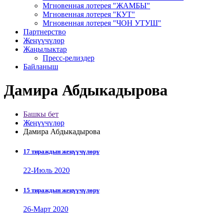
Мгновенная лотерея "ЖАМБЫ"
Мгновенная лотерея "КУТ"
Мгновенная лотерея "ЧОН УТУШ"
Партнерство
Жеңүүчүлөр
Жаңылыктар
Пресс-релиздер
Байланыш
Дамира Абдыкадырова
Башкы бет
Жеңүүчүлөр
Дамира Абдыкадырова
17 тираждын жеңүүчүлөрү
22-Июль 2020
15 тираждын жеңүүчүлөрү
26-Март 2020