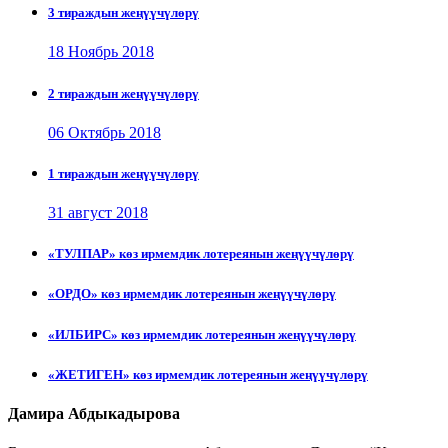
3 тираждын жеңүүчүлөрү
18 Ноябрь 2018
2 тираждын жеңүүчүлөрү
06 Октябрь 2018
1 тираждын жеңүүчүлөрү
31 август 2018
«ТУЛПАР» көз ирмемдик лотереянын жеңүүчүлөрү
«ОРДО» көз ирмемдик лотереянын жеңүүчүлөрү
«ИЛБИРС» көз ирмемдик лотереянын жеңүүчүлөрү
«ЖЕТИГЕН» көз ирмемдик лотереянын жеңүүчүлөрү
Дамира Абдыкадырова