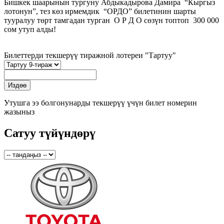
Бишкек шаарынын тургуну Абдыкадырова Дамира “Кыргыз
лотонун”, тез көз ирмемдик “ОРДО” билетинин шарты
тууралуу төрт тамгадан турган О Р Д О сөзүн топтоп 300 000
сом утуп алды!
Билеттерди текшерүү тиражной лотереи "Тартуу"
Утушга ээ болгонунарды текшерүү үчүн билет номерин
жазыныз
Сатуу түйүндөрү