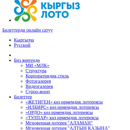
Билеттерди онлайн сатуу
Кыргызча
Русский
Биз жөнүндө
МИ «МЛК»
Структура
Корпоративдик стиль
Фотогалерея
Видеогалерея
Суроо-жооп
Билеттер
«ЖЕТИГЕН» көз ирмемдик лотереясы
«ИЛБИРС» көз ирмемдик лотереясы
«ОРДО» көз ирмемдик лотереясы
«ТУЛПАР» көз ирмемдик лотереясы
Мгновенная лотерея "АЛАМАН"
Мгновенная лотерея "АЛТЫН КАЗЫНА"