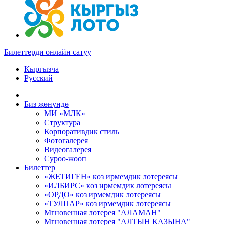
Билеттерди онлайн сатуу
Кыргызча
Русский
Биз жөнүндө
МИ «МЛК»
Структура
Корпоративдик стиль
Фотогалерея
Видеогалерея
Суроо-жооп
Билеттер
«ЖЕТИГЕН» көз ирмемдик лотереясы
«ИЛБИРС» көз ирмемдик лотереясы
«ОРДО» көз ирмемдик лотереясы
«ТУЛПАР» көз ирмемдик лотереясы
Мгновенная лотерея "АЛАМАН"
Мгновенная лотерея "АЛТЫН КАЗЫНА"