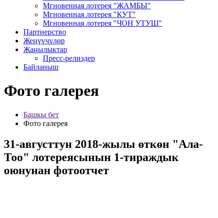
Мгновенная лотерея "ЖАМБЫ"
Мгновенная лотерея "КУТ"
Мгновенная лотерея "ЧОН УТУШ"
Партнерство
Жеңүүчүлөр
Жаңылыктар
Пресс-релиздер
Байланыш
Фото галерея
Башкы бет
Фото галерея
31-августтун 2018-жылы өткөн "Ала-
Тоо" лотереясынын 1-тираждык
оюнунан фотоотчет