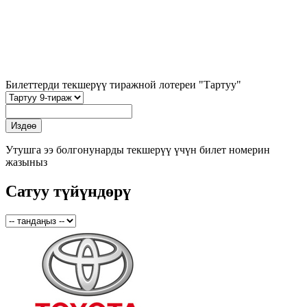
Билеттерди текшерүү тиражной лотереи "Тартуу"
Утушга ээ болгонунарды текшерүү үчүн билет номерин
жазыныз
Сатуу түйүндөрү