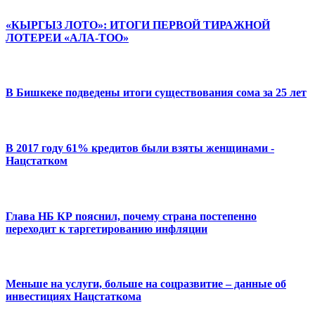
«КЫРГЫЗ ЛОТО»: ИТОГИ ПЕРВОЙ ТИРАЖНОЙ
ЛОТЕРЕИ «АЛА-ТОО»
В Бишкеке подведены итоги существования сома за 25 лет
В 2017 году 61% кредитов были взяты женщинами -
Нацстатком
Глава НБ КР пояснил, почему страна постепенно
переходит к таргетированию инфляции
Меньше на услуги, больше на соцразвитие – данные об
инвестициях Нацстаткома