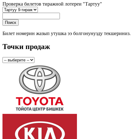
Проверка билетов тиражной лотереи "Тартуу"
Билет номерин жазып утушка ээ болгонунузду текшериниз.
Точки продаж