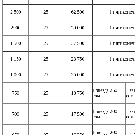
2 500
25
62 500
1 пятиконеч
2000
25
50 000
1 пятиконеч
1 500
25
37 500
1 пятиконеч
1 150
25
28 750
1 пятиконеч
1 000
25
25 000
1 пятиконеч
1 звезда 250
1 зв
750
25
18 750
сом
сом
1 звезда 200
1 зв
700
25
17 500
сом
сом
1 звезда 200
1 зв