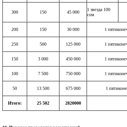
1 звезда 100
300
150
45 000
сом
200
150
30 000
1 пятиконеч
250
500
125 000
1 пятиконеч
150
3 000
450 000
1 пятиконеч
100
7 500
750 000
1 пятиконеч
50
13 500
675 000
1 пятиконе
Итого:
25 502
2820000