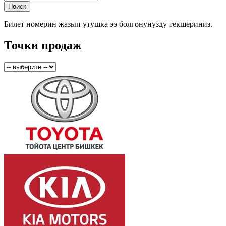
Билет номерин жазып утушка ээ болгонунузду текшериниз.
Точки продаж