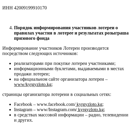
ИНН 42009199910170
Порядок информирования участников лотереи о
правилах участия в лотерее и результатах розыграша
призового фонда
Информирование участников Лотереи производится
посредством следующих источников:
реализаторами при покупке лотереи участниками;
информационными буклетами, выдаваемыми в местах
продажи лотереи;
на официальном сайте организатора лотереи –
www
/
kyrgyzloto
.
kg
;
страницы организатора лотереии в социальных сетях:
Facebook – www.facebook.com/
kyrgyzloto.kg
;
Instagram – www/Instagram.com/
kyrgyzloto.kg
;
в средствах массовой информации – радио, телевидении
и других.