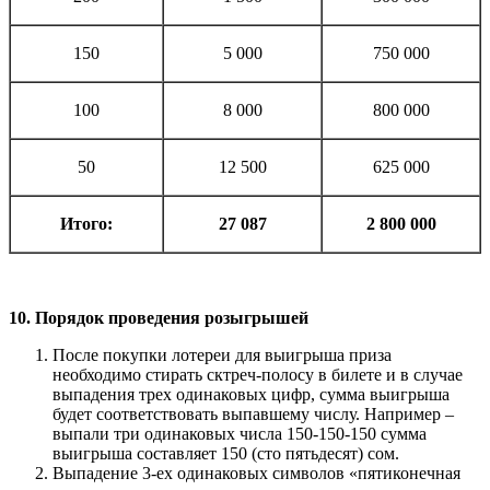
150
5 000
750 000
100
8 000
800 000
50
12 500
625 000
Итого:
27 087
2 800 000
10. Порядок проведения розыгрышей
После покупки лотереи для выигрыша приза
необходимо стирать сктреч-полосу в билете и в случае
выпадения трех одинаковых цифр, сумма выигрыша
будет соответствовать выпавшему числу. Например –
выпали три одинаковых числа 150-150-150 сумма
выигрыша составляет 150 (сто пятьдесят) сом.
Выпадение 3-ех одинаковых символов «пятиконечная