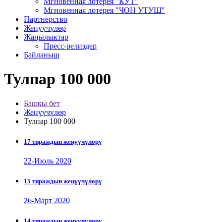
Мгновенная лотерея "КУТ"
Мгновенная лотерея "ЧОН УТУШ"
Партнерство
Жеңүүчүлөр
Жаңылыктар
Пресс-релиздер
Байланыш
Тулпар 100 000
Башкы бет
Жеңүүчүлөр
Тулпар 100 000
17 тираждын жеңүүчүлөрү
22-Июль 2020
15 тираждын жеңүүчүлөрү
26-Март 2020
14 тираждын жеңүүчүлөрү