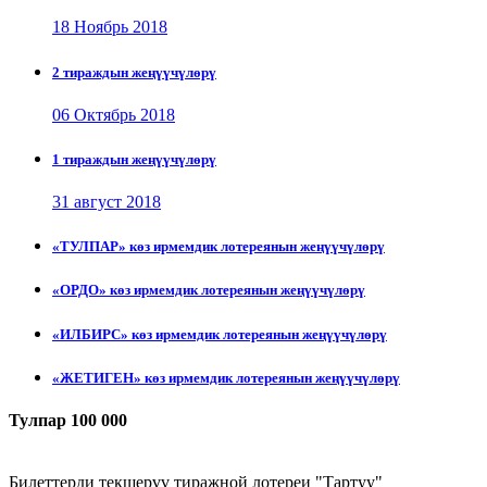
18 Ноябрь 2018
2 тираждын жеңүүчүлөрү
06 Октябрь 2018
1 тираждын жеңүүчүлөрү
31 август 2018
«ТУЛПАР» көз ирмемдик лотереянын жеңүүчүлөрү
«ОРДО» көз ирмемдик лотереянын жеңүүчүлөрү
«ИЛБИРС» көз ирмемдик лотереянын жеңүүчүлөрү
«ЖЕТИГЕН» көз ирмемдик лотереянын жеңүүчүлөрү
Тулпар 100 000
Билеттерди текшерүү тиражной лотереи "Тартуу"