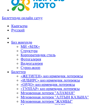
Билеттерди онлайн сатуу
Кыргызча
Русский
Биз жөнүндө
МИ «МЛК»
Структура
Корпоративдик стиль
Фотогалерея
Видеогалерея
Суроо-жооп
Билеттер
«ЖЕТИГЕН» көз ирмемдик лотереясы
«ИЛБИРС» көз ирмемдик лотереясы
«ОРДО» көз ирмемдик лотереясы
«ТУЛПАР» көз ирмемдик лотереясы
Мгновенная лотерея "АЛАМАН"
Мгновенная лотерея "АЛТЫН КАЗЫНА"
Мгновенная лотерея "ЖАМБЫ"