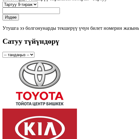
Утушга ээ болгонунарды текшерүү үчүн билет номерин жазын
Сатуу түйүндөрү