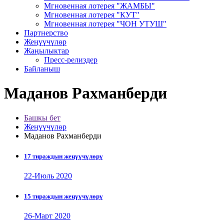
Мгновенная лотерея "ЖАМБЫ"
Мгновенная лотерея "КУТ"
Мгновенная лотерея "ЧОН УТУШ"
Партнерство
Жеңүүчүлөр
Жаңылыктар
Пресс-релиздер
Байланыш
Маданов Рахманберди
Башкы бет
Жеңүүчүлөр
Маданов Рахманберди
17 тираждын жеңүүчүлөрү
22-Июль 2020
15 тираждын жеңүүчүлөрү
26-Март 2020