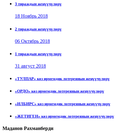
3 тираждын жеңүүчүлөрү
18 Ноябрь 2018
2 тираждын жеңүүчүлөрү
06 Октябрь 2018
1 тираждын жеңүүчүлөрү
31 август 2018
«ТУЛПАР» көз ирмемдик лотереянын жеңүүчүлөрү
«ОРДО» көз ирмемдик лотереянын жеңүүчүлөрү
«ИЛБИРС» көз ирмемдик лотереянын жеңүүчүлөрү
«ЖЕТИГЕН» көз ирмемдик лотереянын жеңүүчүлөрү
Маданов Рахманберди