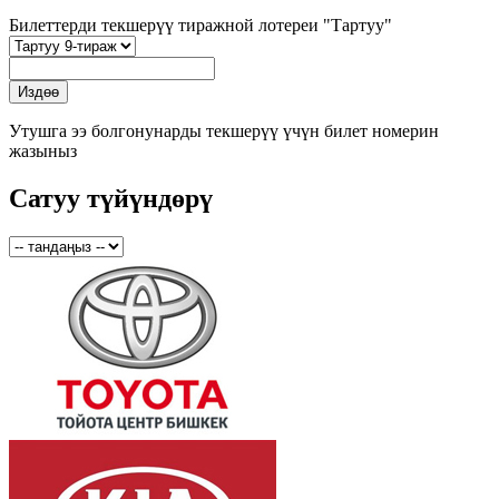
Билеттерди текшерүү тиражной лотереи "Тартуу"
Утушга ээ болгонунарды текшерүү үчүн билет номерин
жазыныз
Сатуу түйүндөрү