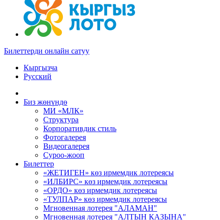
Билеттерди онлайн сатуу
Кыргызча
Русский
Биз жөнүндө
МИ «МЛК»
Структура
Корпоративдик стиль
Фотогалерея
Видеогалерея
Суроо-жооп
Билеттер
«ЖЕТИГЕН» көз ирмемдик лотереясы
«ИЛБИРС» көз ирмемдик лотереясы
«ОРДО» көз ирмемдик лотереясы
«ТУЛПАР» көз ирмемдик лотереясы
Мгновенная лотерея "АЛАМАН"
Мгновенная лотерея "АЛТЫН КАЗЫНА"