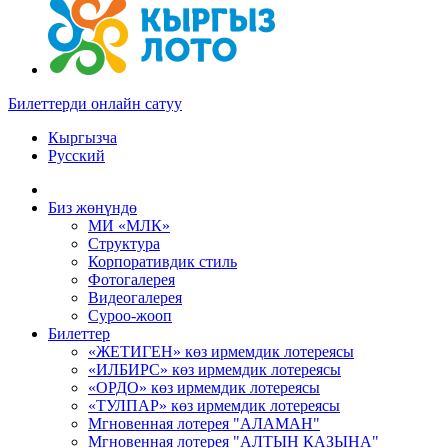
Билеттерди онлайн сатуу
Кыргызча
Русский
Биз жөнүндө
МИ «МЛК»
Структура
Корпоративдик стиль
Фотогалерея
Видеогалерея
Суроо-жооп
Билеттер
«ЖЕТИГЕН» көз ирмемдик лотереясы
«ИЛБИРС» көз ирмемдик лотереясы
«ОРДО» көз ирмемдик лотереясы
«ТУЛПАР» көз ирмемдик лотереясы
Мгновенная лотерея "АЛАМАН"
Мгновенная лотерея "АЛТЫН КАЗЫНА"