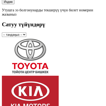
Утушга ээ болгонунарды текшерүү үчүн билет номерин
жазыныз
Сатуу түйүндөрү