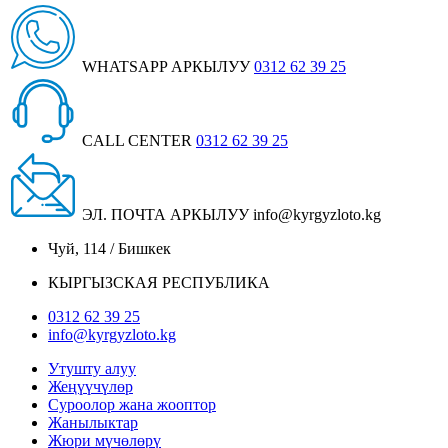
WHATSAPP АРКЫЛУУ
0312 62 39 25
CALL CENTER
0312 62 39 25
ЭЛ. ПОЧТА АРКЫЛУУ
info@kyrgyzloto.kg
Чуй, 114 / Бишкек
КЫРГЫЗСКАЯ РЕСПУБЛИКА
0312 62 39 25
info@kyrgyzloto.kg
Утушту алуу
Жеңүүчүлөр
Суроолор жана жооптор
Жанылыктар
Жюри мүчөлөрү