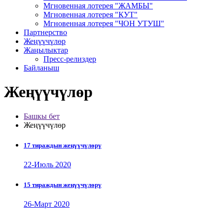
Мгновенная лотерея "ЖАМБЫ"
Мгновенная лотерея "КУТ"
Мгновенная лотерея "ЧОН УТУШ"
Партнерство
Жеңүүчүлөр
Жаңылыктар
Пресс-релиздер
Байланыш
Жеңүүчүлөр
Башкы бет
Жеңүүчүлөр
17 тираждын жеңүүчүлөрү
22-Июль 2020
15 тираждын жеңүүчүлөрү
26-Март 2020