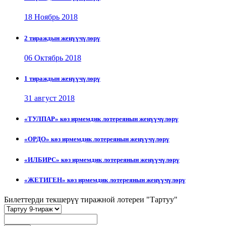
18 Ноябрь 2018
2 тираждын жеңүүчүлөрү
06 Октябрь 2018
1 тираждын жеңүүчүлөрү
31 август 2018
«ТУЛПАР» көз ирмемдик лотереянын жеңүүчүлөрү
«ОРДО» көз ирмемдик лотереянын жеңүүчүлөрү
«ИЛБИРС» көз ирмемдик лотереянын жеңүүчүлөрү
«ЖЕТИГЕН» көз ирмемдик лотереянын жеңүүчүлөрү
Билеттерди текшерүү тиражной лотереи "Тартуу"