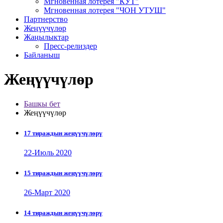
Мгновенная лотерея "КУТ"
Мгновенная лотерея "ЧОН УТУШ"
Партнерство
Жеңүүчүлөр
Жаңылыктар
Пресс-релиздер
Байланыш
Жеңүүчүлөр
Башкы бет
Жеңүүчүлөр
17 тираждын жеңүүчүлөрү
22-Июль 2020
15 тираждын жеңүүчүлөрү
26-Март 2020
14 тираждын жеңүүчүлөрү