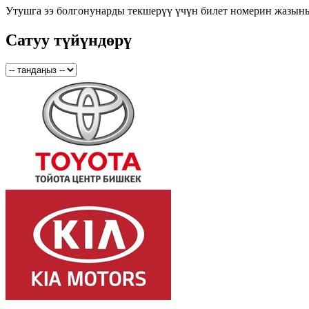
Утушга ээ болгонунарды текшерүү үчүн билет номерин жазын
Сатуу түйүндөрү