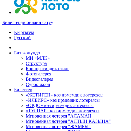
Билеттерди онлайн сатуу
Кыргызча
Русский
Биз жөнүндө
МИ «МЛК»
Структура
Корпоративдик стиль
Фотогалерея
Видеогалерея
Суроо-жооп
Билеттер
«ЖЕТИГЕН» көз ирмемдик лотереясы
«ИЛБИРС» көз ирмемдик лотереясы
«ОРДО» көз ирмемдик лотереясы
«ТУЛПАР» көз ирмемдик лотереясы
Мгновенная лотерея "АЛАМАН"
Мгновенная лотерея "АЛТЫН КАЗЫНА"
Мгновенная лотерея "ЖАМБЫ"