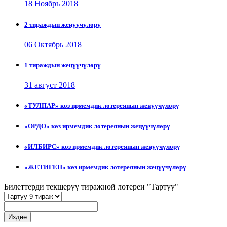
18 Ноябрь 2018
2 тираждын жеңүүчүлөрү
06 Октябрь 2018
1 тираждын жеңүүчүлөрү
31 август 2018
«ТУЛПАР» көз ирмемдик лотереянын жеңүүчүлөрү
«ОРДО» көз ирмемдик лотереянын жеңүүчүлөрү
«ИЛБИРС» көз ирмемдик лотереянын жеңүүчүлөрү
«ЖЕТИГЕН» көз ирмемдик лотереянын жеңүүчүлөрү
Билеттерди текшерүү тиражной лотереи "Тартуу"