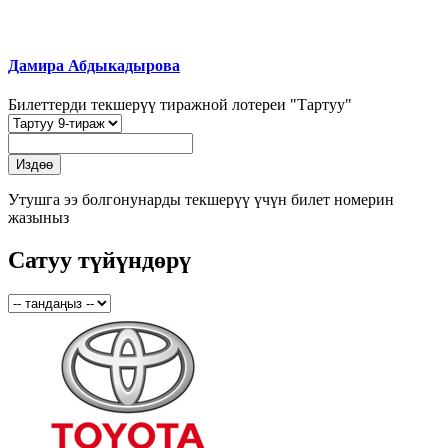
Дамира Абдыкадырова
Билеттерди текшерүү тиражной лотереи "Тартуу"
Утушга ээ болгонунарды текшерүү үчүн билет номерин
жазыныз
Сатуу түйүндөрү