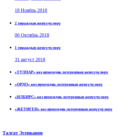
18 Ноябрь 2018
2 тираждын жеңүүчүлөрү
06 Октябрь 2018
1 тираждын жеңүүчүлөрү
31 август 2018
«ТУЛПАР» көз ирмемдик лотереянын жеңүүчүлөрү
«ОРДО» көз ирмемдик лотереянын жеңүүчүлөрү
«ИЛБИРС» көз ирмемдик лотереянын жеңүүчүлөрү
«ЖЕТИГЕН» көз ирмемдик лотереянын жеңүүчүлөрү
Талгат Эсенканов