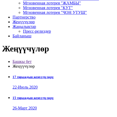
Мгновенная лотерея "ЖАМБЫ"
Мгновенная лотерея "КУТ"
Мгновенная лотерея "ЧОН УТУШ"
Партнерство
Жеңүүчүлөр
Жаңылыктар
Пресс-релиздер
Байланыш
Жеңүүчүлөр
Башкы бет
Жеңүүчүлөр
17 тираждын жеңүүчүлөрү
22-Июль 2020
15 тираждын жеңүүчүлөрү
26-Март 2020