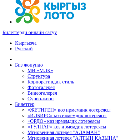
Билеттерди онлайн сатуу
Кыргызча
Русский
Биз жөнүндө
МИ «МЛК»
Структура
Корпоративдик стиль
Фотогалерея
Видеогалерея
Суроо-жооп
Билеттер
«ЖЕТИГЕН» көз ирмемдик лотереясы
«ИЛБИРС» көз ирмемдик лотереясы
«ОРДО» көз ирмемдик лотереясы
«ТУЛПАР» көз ирмемдик лотереясы
Мгновенная лотерея "АЛАМАН"
Мгновенная лотерея "АЛТЫН КАЗЫНА"